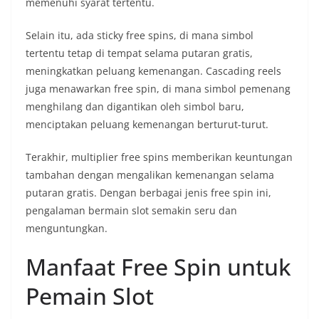
memenuhi syarat tertentu.
Selain itu, ada sticky free spins, di mana simbol
tertentu tetap di tempat selama putaran gratis,
meningkatkan peluang kemenangan. Cascading reels
juga menawarkan free spin, di mana simbol pemenang
menghilang dan digantikan oleh simbol baru,
menciptakan peluang kemenangan berturut-turut.
Terakhir, multiplier free spins memberikan keuntungan
tambahan dengan mengalikan kemenangan selama
putaran gratis. Dengan berbagai jenis free spin ini,
pengalaman bermain slot semakin seru dan
menguntungkan.
Manfaat Free Spin untuk
Pemain Slot