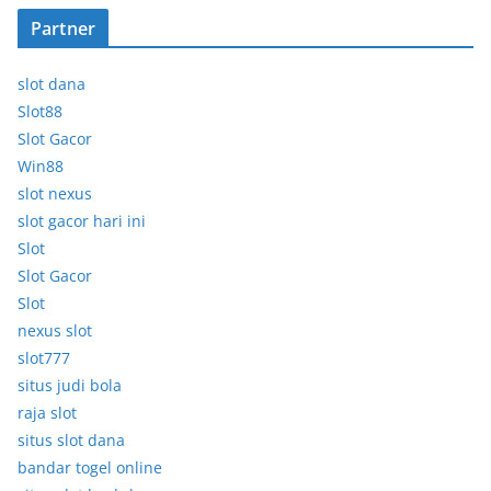
Partner
slot dana
Slot88
Slot Gacor
Win88
slot nexus
slot gacor hari ini
Slot
Slot Gacor
Slot
nexus slot
slot777
situs judi bola
raja slot
situs slot dana
bandar togel online