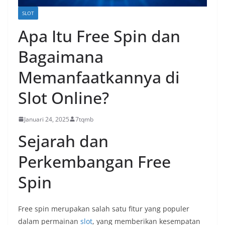
SLOT
Apa Itu Free Spin dan
Bagaimana
Memanfaatkannya di
Slot Online?
Januari 24, 2025
7tqmb
Sejarah dan
Perkembangan Free
Spin
Free spin merupakan salah satu fitur yang populer
dalam permainan
slot
, yang memberikan kesempatan