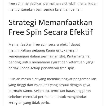
free spin menjadikan permainan slot lebih menarik dan
menguntungkan bagi semua kalangan pemain.
Strategi Memanfaatkan
Free Spin Secara Efektif
Memanfaatkan free spin secara efektif dapat
meningkatkan peluang Kamu untuk meraih
kemenangan dalam permainan slot. Pertama-tama,
penting untuk memahami syarat dan ketentuan yang
berlaku pada setiap penawaran free spin.
Pilihlah mesin slot yang memiliki tingkat pengembalian
yang tinggi dan volatilitas yang sesuai dengan gaya
bermain Kamu. Selain itu, tentukan batas anggaran
sebelum memulai permainan untuk menghindari
kerugian yang tidak perlu.