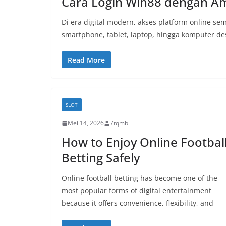
Cara Login Win88 dengan A
Di era digital modern, akses platform online s
smartphone, tablet, laptop, hingga komputer de
Read More
SLOT
Mei 14, 2026
7tqmb
How to Enjoy Online Footbal
Betting Safely
Online football betting has become one of the
most popular forms of digital entertainment
because it offers convenience, flexibility, and