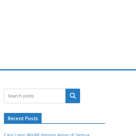
Cari
Recent Posts
Cara Login Win88 dengan Aman di Semua