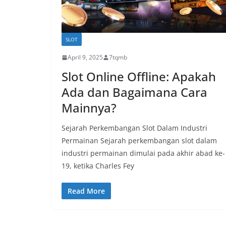
SLOT
April 9, 2025
7tqmb
Slot Online Offline: Apakah
Ada dan Bagaimana Cara
Mainnya?
Sejarah Perkembangan Slot Dalam Industri
Permainan Sejarah perkembangan slot dalam
industri permainan dimulai pada akhir abad ke-
19, ketika Charles Fey
Read More