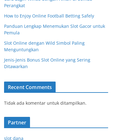
Perangkat
How to Enjoy Online Football Betting Safely
Panduan Lengkap Menemukan Slot Gacor untuk
Pemula
Slot Online dengan Wild Simbol Paling
Menguntungkan
Jenis-Jenis Bonus Slot Online yang Sering
Ditawarkan
Recent Comments
Tidak ada komentar untuk ditampilkan.
Partner
slot dana