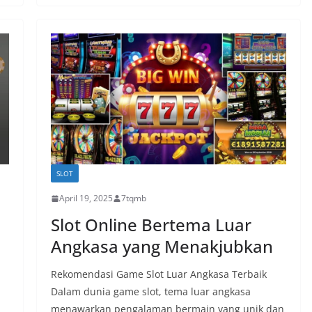
SLOT
April 19, 2025
7tqmb
Slot Online Bertema Luar
Angkasa yang Menakjubkan
Rekomendasi Game Slot Luar Angkasa Terbaik
Dalam dunia game slot, tema luar angkasa
menawarkan pengalaman bermain yang unik dan