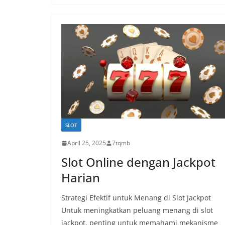
SLOT
April 25, 2025
7tqmb
Slot Online dengan Jackpot
Harian
Strategi Efektif untuk Menang di Slot Jackpot
Untuk meningkatkan peluang menang di slot
jackpot, penting untuk memahami mekanisme