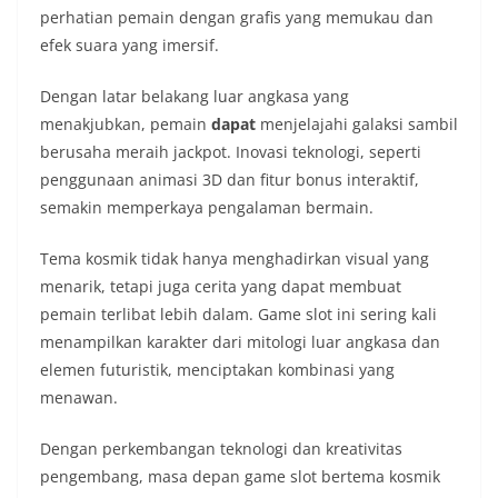
perhatian pemain dengan grafis yang memukau dan
efek suara yang imersif.
Dengan latar belakang luar angkasa yang
menakjubkan, pemain
dapat
menjelajahi galaksi sambil
berusaha meraih jackpot. Inovasi teknologi, seperti
penggunaan animasi 3D dan fitur bonus interaktif,
semakin memperkaya pengalaman bermain.
Tema kosmik tidak hanya menghadirkan visual yang
menarik, tetapi juga cerita yang dapat membuat
pemain terlibat lebih dalam. Game slot ini sering kali
menampilkan karakter dari mitologi luar angkasa dan
elemen futuristik, menciptakan kombinasi yang
menawan.
Dengan perkembangan teknologi dan kreativitas
pengembang, masa depan game slot bertema kosmik