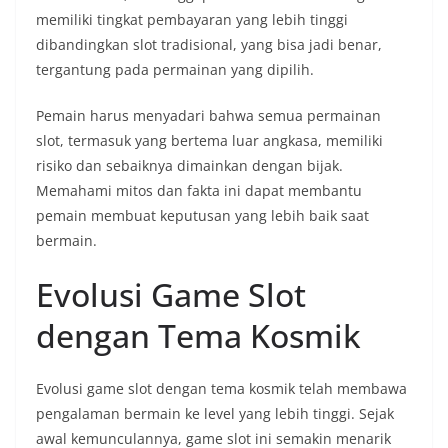
memiliki tingkat pembayaran yang lebih tinggi
dibandingkan slot tradisional, yang bisa jadi benar,
tergantung pada permainan yang dipilih.
Pemain harus menyadari bahwa semua permainan
slot, termasuk yang bertema luar angkasa, memiliki
risiko dan sebaiknya dimainkan dengan bijak.
Memahami mitos dan fakta ini dapat membantu
pemain membuat keputusan yang lebih baik saat
bermain.
Evolusi Game Slot
dengan Tema Kosmik
Evolusi game slot dengan tema kosmik telah membawa
pengalaman bermain ke level yang lebih tinggi. Sejak
awal kemunculannya, game slot ini semakin menarik