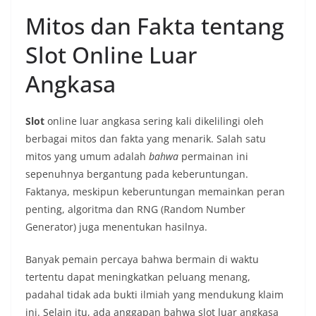
Mitos dan Fakta tentang
Slot Online Luar
Angkasa
Slot
online luar angkasa sering kali dikelilingi oleh
berbagai mitos dan fakta yang menarik. Salah satu
mitos yang umum adalah
bahwa
permainan ini
sepenuhnya bergantung pada keberuntungan.
Faktanya, meskipun keberuntungan memainkan peran
penting, algoritma dan RNG (Random Number
Generator) juga menentukan hasilnya.
Banyak pemain percaya bahwa bermain di waktu
tertentu dapat meningkatkan peluang menang,
padahal tidak ada bukti ilmiah yang mendukung klaim
ini. Selain itu, ada anggapan bahwa slot luar angkasa