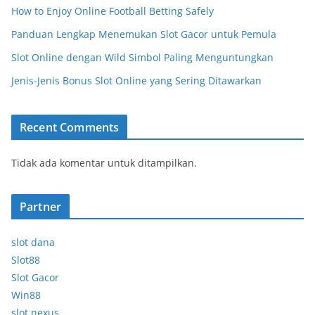
How to Enjoy Online Football Betting Safely
Panduan Lengkap Menemukan Slot Gacor untuk Pemula
Slot Online dengan Wild Simbol Paling Menguntungkan
Jenis-Jenis Bonus Slot Online yang Sering Ditawarkan
Recent Comments
Tidak ada komentar untuk ditampilkan.
Partner
slot dana
Slot88
Slot Gacor
Win88
slot nexus