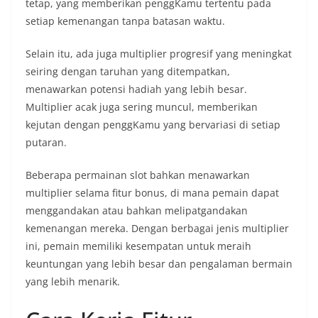
tetap, yang memberikan penggKamu tertentu pada
setiap kemenangan tanpa batasan waktu.
Selain itu, ada juga multiplier progresif yang meningkat
seiring dengan taruhan yang ditempatkan,
menawarkan potensi hadiah yang lebih besar.
Multiplier acak juga sering muncul, memberikan
kejutan dengan penggKamu yang bervariasi di setiap
putaran.
Beberapa permainan slot bahkan menawarkan
multiplier selama fitur bonus, di mana pemain dapat
menggandakan atau bahkan melipatgandakan
kemenangan mereka. Dengan berbagai jenis multiplier
ini, pemain memiliki kesempatan untuk meraih
keuntungan yang lebih besar dan pengalaman bermain
yang lebih menarik.