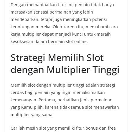
Dengan memanfaatkan fitur ini, pemain tidak hanya
merasakan sensasi permainan yang lebih
mendebarkan, tetapi juga meningkatkan potensi
keuntungan mereka. Oleh karena itu, memahami cara
kerja multiplier dapat menjadi kunci untuk meraih
kesuksesan dalam bermain slot online.
Strategi Memilih Slot
dengan Multiplier Tinggi
Memilih slot dengan multiplier tinggi adalah strategi
cerdas bagi pemain yang ingin memaksimalkan
kemenangan. Pertama, perhatikan jenis permainan
yang Kamu pilih, karena tidak semua slot menawarkan
multiplier yang sama.
Carilah mesin slot yang memiliki fitur bonus dan free