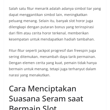
Salah satu fitur menarik adalah adanya simbol liar yang
dapat menggantikan simbol lain, meningkatkan
peluang menang. Selain itu, banyak slot horor juga
dilengkapi dengan putaran bonus yang terinspirasi
dari film atau cerita horor terkenal, memberikan
kesempatan untuk mendapatkan hadiah tambahan.
Fitur-fitur seperti jackpot progresif dan freespin juga
sering ditemukan, menambah daya tarik permainan.
Dengan elemen cerita yang kuat, pemain tidak hanya
bermain untuk menang, tetapi juga terhanyut dalam
narasi yang menakutkan.
Cara Menciptakan
Suasana Seram saat
Bermain Slot