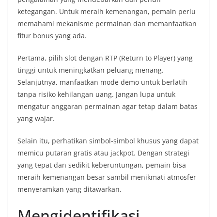
ketegangan. Untuk meraih kemenangan, pemain perlu
memahami mekanisme permainan dan memanfaatkan
fitur bonus yang ada.
Pertama, pilih slot dengan RTP (Return to Player) yang
tinggi untuk meningkatkan peluang menang.
Selanjutnya, manfaatkan mode demo untuk berlatih
tanpa risiko kehilangan uang. Jangan lupa untuk
mengatur anggaran permainan agar tetap dalam batas
yang wajar.
Selain itu, perhatikan simbol-simbol khusus yang dapat
memicu putaran gratis atau jackpot. Dengan strategi
yang tepat dan sedikit keberuntungan, pemain bisa
meraih kemenangan besar sambil menikmati atmosfer
menyeramkan yang ditawarkan.
Mengidentifikasi