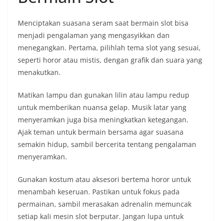
Menciptakan suasana seram saat bermain slot bisa
menjadi pengalaman yang mengasyikkan dan
menegangkan. Pertama, pilihlah tema slot yang sesuai,
seperti horor atau mistis, dengan grafik dan suara yang
menakutkan.
Matikan lampu dan gunakan lilin atau lampu redup
untuk memberikan nuansa gelap. Musik latar yang
menyeramkan juga bisa meningkatkan ketegangan.
Ajak teman untuk bermain bersama agar suasana
semakin hidup, sambil bercerita tentang pengalaman
menyeramkan.
Gunakan kostum atau aksesori bertema horor untuk
menambah keseruan. Pastikan untuk fokus pada
permainan, sambil merasakan adrenalin memuncak
setiap kali mesin slot berputar. Jangan lupa untuk