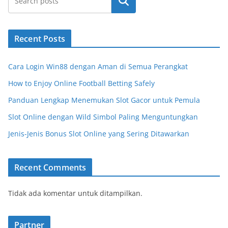
Cari
Recent Posts
Cara Login Win88 dengan Aman di Semua Perangkat
How to Enjoy Online Football Betting Safely
Panduan Lengkap Menemukan Slot Gacor untuk Pemula
Slot Online dengan Wild Simbol Paling Menguntungkan
Jenis-Jenis Bonus Slot Online yang Sering Ditawarkan
Recent Comments
Tidak ada komentar untuk ditampilkan.
Partner