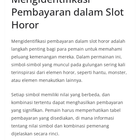
Pembayaran dalam Slot
Horor
Mengidentifikasi pembayaran dalam slot horor adalah
langkah penting bagi para pemain untuk memahami
peluang kemenangan mereka. Dalam permainan ini,
simbol-simbol yang muncul pada gulungan sering kali
terinspirasi dari elemen horor, seperti hantu, monster,
atau elemen menakutkan lainnya.
Setiap simbol memiliki nilai yang berbeda, dan
kombinasi tertentu dapat menghasilkan pembayaran
yang signifikan. Pemain harus memperhatikan tabel
pembayaran yang disediakan, di mana informasi
tentang nilai simbol dan kombinasi pemenang
dijelaskan secara rinci.