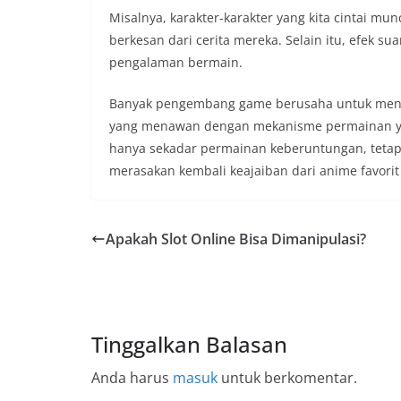
Misalnya, karakter-karakter yang kita cintai 
berkesan dari cerita mereka. Selain itu, efek 
pengalaman bermain.
Banyak pengembang game berusaha untuk menci
yang menawan dengan mekanisme permainan yan
hanya sekadar permainan keberuntungan, tetap
merasakan kembali keajaiban dari anime favorit
Apakah Slot Online Bisa Dimanipulasi?
Tinggalkan Balasan
Anda harus
masuk
untuk berkomentar.