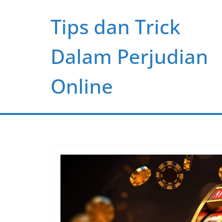
Skip
Tips dan Trick
to
content
Dalam Perjudian
Online