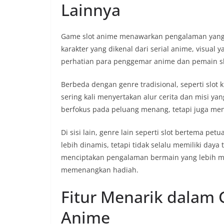
Lainnya
Game slot anime menawarkan pengalaman yang u
karakter yang dikenal dari serial anime, visua
perhatian para penggemar anime dan pemain s
Berbeda dengan genre tradisional, seperti slot
sering kali menyertakan alur cerita dan misi y
berfokus pada peluang menang, tetapi juga meni
Di sisi lain, genre lain seperti slot bertema 
lebih dinamis, tetapi tidak selalu memiliki daya
menciptakan pengalaman bermain yang lebih 
memenangkan hadiah.
Fitur Menarik dalam 
Anime