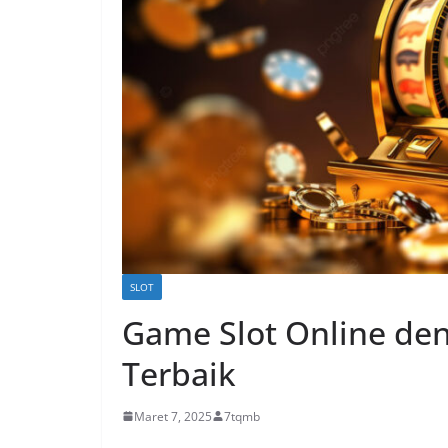
SLOT
Game Slot Online de
Terbaik
Maret 7, 2025
7tqmb