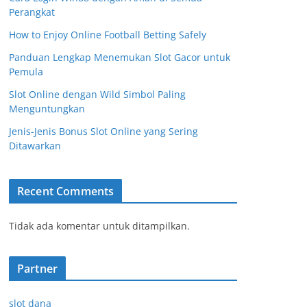
Perangkat
How to Enjoy Online Football Betting Safely
Panduan Lengkap Menemukan Slot Gacor untuk
Pemula
Slot Online dengan Wild Simbol Paling
Menguntungkan
Jenis-Jenis Bonus Slot Online yang Sering
Ditawarkan
Recent Comments
Tidak ada komentar untuk ditampilkan.
Partner
slot dana