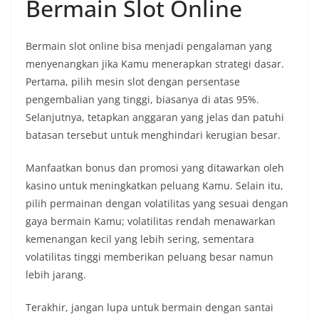
Bermain Slot Online
Bermain slot online bisa menjadi pengalaman yang
menyenangkan jika Kamu menerapkan strategi dasar.
Pertama, pilih mesin slot dengan persentase
pengembalian yang tinggi, biasanya di atas 95%.
Selanjutnya, tetapkan anggaran yang jelas dan patuhi
batasan tersebut untuk menghindari kerugian besar.
Manfaatkan bonus dan promosi yang ditawarkan oleh
kasino untuk meningkatkan peluang Kamu. Selain itu,
pilih permainan dengan volatilitas yang sesuai dengan
gaya bermain Kamu; volatilitas rendah menawarkan
kemenangan kecil yang lebih sering, sementara
volatilitas tinggi memberikan peluang besar namun
lebih jarang.
Terakhir, jangan lupa untuk bermain dengan santai