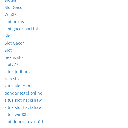
Slot88
Slot Gacor
Win88
slot nexus
slot gacor hari ini
Slot
Slot Gacor
Slot
nexus slot
slot777
situs judi bola
raja slot
situs slot dana
bandar togel online
situs slot hackshaw
situs slot hackshaw
situs win88
slot deposit ovo 10rb