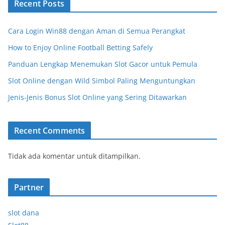
Recent Posts
Cara Login Win88 dengan Aman di Semua Perangkat
How to Enjoy Online Football Betting Safely
Panduan Lengkap Menemukan Slot Gacor untuk Pemula
Slot Online dengan Wild Simbol Paling Menguntungkan
Jenis-Jenis Bonus Slot Online yang Sering Ditawarkan
Recent Comments
Tidak ada komentar untuk ditampilkan.
Partner
slot dana