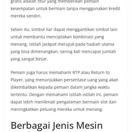
gratis adalah fitur yang memberikan pemain
kesempatan untuk bermain tanpa menggunakan kredit
mereka sendiri.
Selain itu, simbol liar dapat menggantikan simbol lain
untuk membantu menciptakan kombinasi yang
menang. Istilah jackpot merujuk pada hadiah utama
yang bisa dimenangkan, sering kali mencapai jumlah
yang sangat besar.
Pemain juga harus memahami RTP atau Return to
Player, yang menunjukkan persentase uang yang akan
dikembalikan kepada pemain dalam jangka waktu
tertentu. Dengan memahami istilah-istilah ini, pemain
dapat lebih menikmati pengalaman bermain slot dan
meningkatkan peluang mereka untuk menang.
Berbagai Jenis Mesin