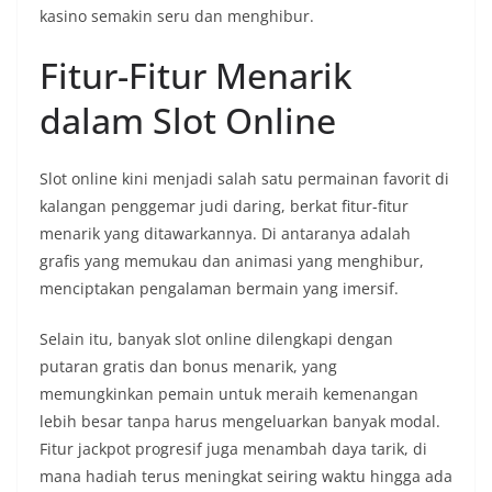
kasino semakin seru dan menghibur.
Fitur-Fitur Menarik
dalam Slot Online
Slot online kini menjadi salah satu permainan favorit di
kalangan penggemar judi daring, berkat fitur-fitur
menarik yang ditawarkannya. Di antaranya adalah
grafis yang memukau dan animasi yang menghibur,
menciptakan pengalaman bermain yang imersif.
Selain itu, banyak slot online dilengkapi dengan
putaran gratis dan bonus menarik, yang
memungkinkan pemain untuk meraih kemenangan
lebih besar tanpa harus mengeluarkan banyak modal.
Fitur jackpot progresif juga menambah daya tarik, di
mana hadiah terus meningkat seiring waktu hingga ada