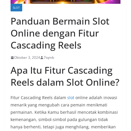
SLOT
Panduan Bermain Slot
Online dengan Fitur
Cascading Reels
Oktober 3, 2024
7tqmb
Apa Itu Fitur Cascading
Reels dalam Slot Online?
Fitur Cascading Reels dalam
slot
online adalah inovasi
menarik yang mengubah cara pemain menikmati
permainan. Ketika Kamu berhasil mencetak kombinasi
kemenangan, simbol-simbol pada gulungan tidak
hanya berhenti, tetapi juga menghilang, memberikan