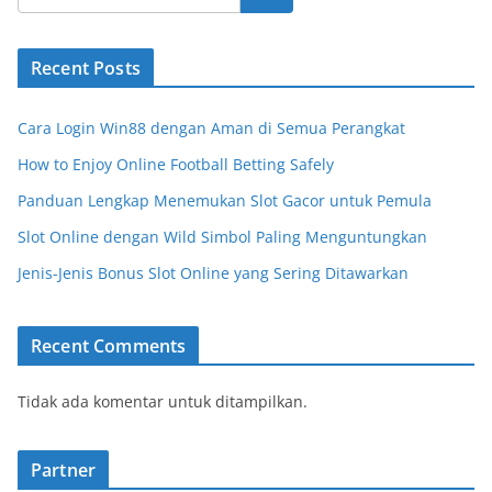
Recent Posts
Cara Login Win88 dengan Aman di Semua Perangkat
How to Enjoy Online Football Betting Safely
Panduan Lengkap Menemukan Slot Gacor untuk Pemula
Slot Online dengan Wild Simbol Paling Menguntungkan
Jenis-Jenis Bonus Slot Online yang Sering Ditawarkan
Recent Comments
Tidak ada komentar untuk ditampilkan.
Partner