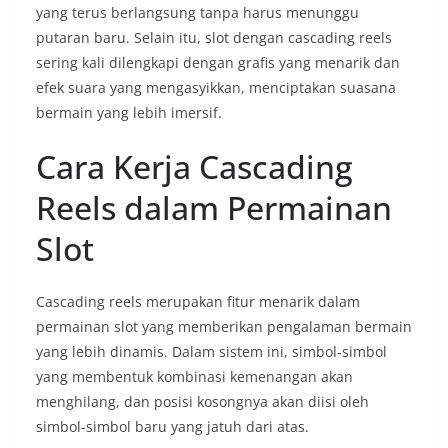
yang terus berlangsung tanpa harus menunggu
putaran baru. Selain itu, slot dengan cascading reels
sering kali dilengkapi dengan grafis yang menarik dan
efek suara yang mengasyikkan, menciptakan suasana
bermain yang lebih imersif.
Cara Kerja Cascading
Reels dalam Permainan
Slot
Cascading reels merupakan fitur menarik dalam
permainan slot yang memberikan pengalaman bermain
yang lebih dinamis. Dalam sistem ini, simbol-simbol
yang membentuk kombinasi kemenangan akan
menghilang, dan posisi kosongnya akan diisi oleh
simbol-simbol baru yang jatuh dari atas.