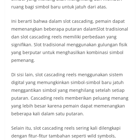
ruang bagi simbol baru untuk jatuh dari atas.
Ini berarti bahwa dalam slot cascading, pemain dapat
memenangkan beberapa putaran dalamSlot tradisional
dan slot cascading reels memiliki perbedaan yang
signifikan. Slot tradisional menggunakan gulungan fisik
yang berputar untuk menghasilkan kombinasi simbol
pemenang.
Di sisi lain, slot cascading reels menggunakan sistem
digital yang memungkinkan simbol-simbol baru jatuh
menggantikan simbol yang menghilang setelah setiap
putaran. Cascading reels memberikan peluang menang
yang lebih besar karena pemain dapat memenangkan
beberapa kali dalam satu putaran.
Selain itu, slot cascading reels sering kali dilengkapi
dengan fitur-fitur tambahan seperti wild symbols,