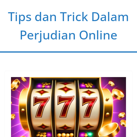
Skip
Tips dan Trick Dalam
to
content
Perjudian Online