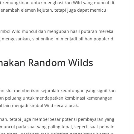
ki kemungkinan untuk menghasilkan Wild yang muncul di
ya menambah elemen kejutan, tetapi juga dapat memicu
simbol Wild muncul dan mengubah hasil putaran mereka.
 mengesankan, slot online ini menjadi pilihan populer di
nakan Random Wilds
n slot memberikan sejumlah keuntungan yang signifikan
atkan peluang untuk mendapatkan kombinasi kemenangan
 lain menjadi simbol Wild secara acak.
nan, tetapi juga memperbesar potensi pembayaran yang
i muncul pada saat yang paling tepat, seperti saat pemain