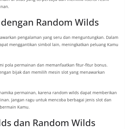
inan.
ot dengan Random Wilds
enawarkan pengalaman yang seru dan menguntungkan. Dalam
dapat menggantikan simbol lain, meningkatkan peluang Kamu
mi pola permainan dan memanfaatkan fitur-fitur bonus.
engan bijak dan memilih mesin slot yang menawarkan
 dinamika permainan, karena random wilds dapat memberikan
an. Jangan ragu untuk mencoba berbagai jenis slot dan
a bermain Kamu.
lds dan Random Wilds