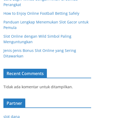
Perangkat
How to Enjoy Online Football Betting Safely
Panduan Lengkap Menemukan Slot Gacor untuk
Pemula
Slot Online dengan Wild Simbol Paling
Menguntungkan
Jenis-Jenis Bonus Slot Online yang Sering
Ditawarkan
Recent Comments
Tidak ada komentar untuk ditampilkan.
Partner
slot dana