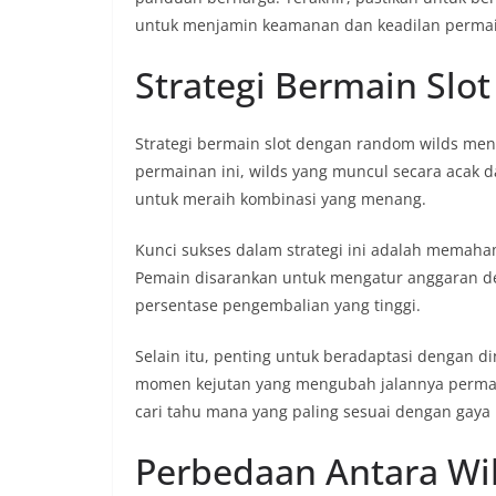
untuk menjamin keamanan dan keadilan perma
Strategi Bermain Sl
Strategi bermain slot dengan random wilds m
permainan ini, wilds yang muncul secara acak 
untuk meraih kombinasi yang menang.
Kunci sukses dalam strategi ini adalah memaha
Pemain disarankan untuk mengatur anggaran d
persentase pengembalian yang tinggi.
Selain itu, penting untuk beradaptasi dengan
momen kejutan yang mengubah jalannya permain
cari tahu mana yang paling sesuai dengan gay
Perbedaan Antara Wi