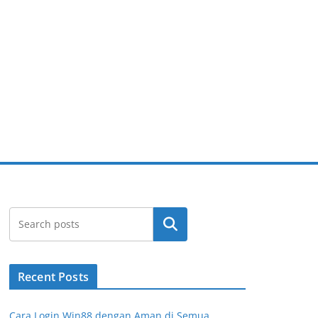
Cari
Recent Posts
Cara Login Win88 dengan Aman di Semua