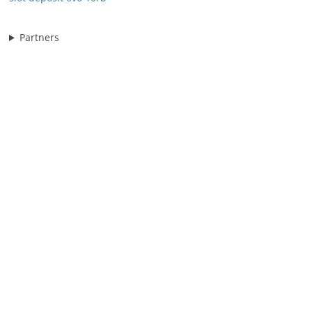
Partners