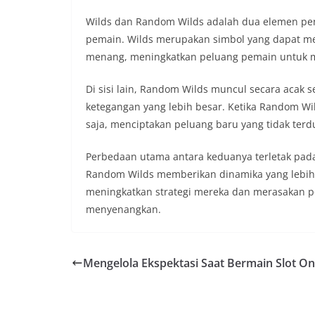
Wilds dan Random Wilds adalah dua elemen pe
pemain. Wilds merupakan simbol yang dapat m
menang, meningkatkan peluang pemain untuk 
Di sisi lain, Random Wilds muncul secara acak
ketegangan yang lebih besar. Ketika Random W
saja, menciptakan peluang baru yang tidak terd
Perbedaan utama antara keduanya terletak pada
Random Wilds memberikan dinamika yang lebih 
meningkatkan strategi mereka dan merasakan 
menyenangkan.
Mengelola Ekspektasi Saat Bermain Slot On