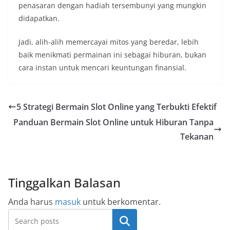
penasaran dengan hadiah tersembunyi yang mungkin
didapatkan.
Jadi, alih-alih memercayai mitos yang beredar, lebih
baik menikmati permainan ini sebagai hiburan, bukan
cara instan untuk mencari keuntungan finansial.
5 Strategi Bermain Slot Online yang Terbukti Efektif
Panduan Bermain Slot Online untuk Hiburan Tanpa
Tekanan
Tinggalkan Balasan
Anda harus
masuk
untuk berkomentar.
Cari