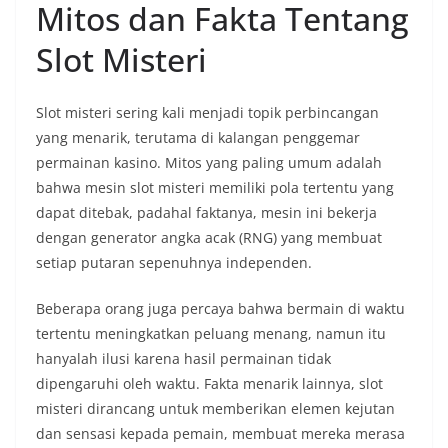
Mitos dan Fakta Tentang
Slot Misteri
Slot misteri sering kali menjadi topik perbincangan
yang menarik, terutama di kalangan penggemar
permainan kasino. Mitos yang paling umum adalah
bahwa mesin slot misteri memiliki pola tertentu yang
dapat ditebak, padahal faktanya, mesin ini bekerja
dengan generator angka acak (RNG) yang membuat
setiap putaran sepenuhnya independen.
Beberapa orang juga percaya bahwa bermain di waktu
tertentu meningkatkan peluang menang, namun itu
hanyalah ilusi karena hasil permainan tidak
dipengaruhi oleh waktu. Fakta menarik lainnya, slot
misteri dirancang untuk memberikan elemen kejutan
dan sensasi kepada pemain, membuat mereka merasa