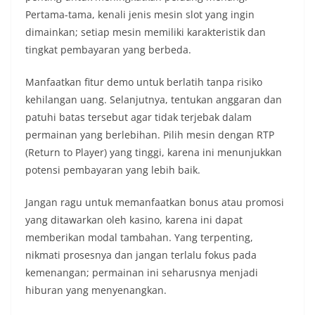
Pertama-tama, kenali jenis mesin slot yang ingin
dimainkan; setiap mesin memiliki karakteristik dan
tingkat pembayaran yang berbeda.
Manfaatkan fitur demo untuk berlatih tanpa risiko
kehilangan uang. Selanjutnya, tentukan anggaran dan
patuhi batas tersebut agar tidak terjebak dalam
permainan yang berlebihan. Pilih mesin dengan RTP
(Return to Player) yang tinggi, karena ini menunjukkan
potensi pembayaran yang lebih baik.
Jangan ragu untuk memanfaatkan bonus atau promosi
yang ditawarkan oleh kasino, karena ini dapat
memberikan modal tambahan. Yang terpenting,
nikmati prosesnya dan jangan terlalu fokus pada
kemenangan; permainan ini seharusnya menjadi
hiburan yang menyenangkan.