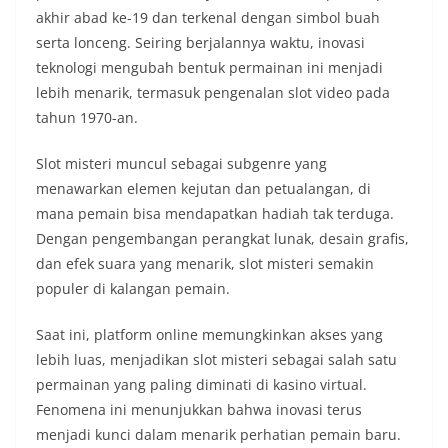
akhir abad ke-19 dan terkenal dengan simbol buah
serta lonceng. Seiring berjalannya waktu, inovasi
teknologi mengubah bentuk permainan ini menjadi
lebih menarik, termasuk pengenalan slot video pada
tahun 1970-an.
Slot misteri muncul sebagai subgenre yang
menawarkan elemen kejutan dan petualangan, di
mana pemain bisa mendapatkan hadiah tak terduga.
Dengan pengembangan perangkat lunak, desain grafis,
dan efek suara yang menarik, slot misteri semakin
populer di kalangan pemain.
Saat ini, platform online memungkinkan akses yang
lebih luas, menjadikan slot misteri sebagai salah satu
permainan yang paling diminati di kasino virtual.
Fenomena ini menunjukkan bahwa inovasi terus
menjadi kunci dalam menarik perhatian pemain baru.