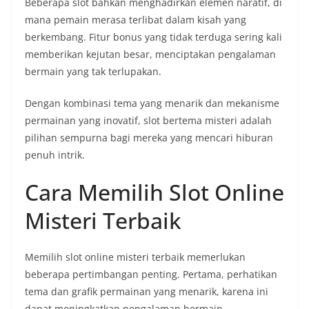
Beberapa slot bahkan menghadirkan elemen naratif, di
mana pemain merasa terlibat dalam kisah yang
berkembang. Fitur bonus yang tidak terduga sering kali
memberikan kejutan besar, menciptakan pengalaman
bermain yang tak terlupakan.
Dengan kombinasi tema yang menarik dan mekanisme
permainan yang inovatif, slot bertema misteri adalah
pilihan sempurna bagi mereka yang mencari hiburan
penuh intrik.
Cara Memilih Slot Online
Misteri Terbaik
Memilih slot online misteri terbaik memerlukan
beberapa pertimbangan penting. Pertama, perhatikan
tema dan grafik permainan yang menarik, karena ini
dapat meningkatkan pengalaman bermain.